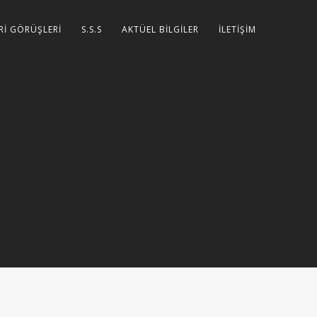
Rİ GÖRÜŞLERİ
S.S.S
AKTÜEL BİLGİLER
İLETİŞİM