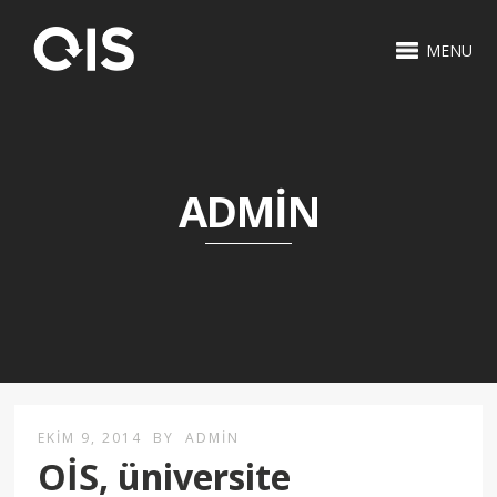
MENU
ADMIN
EKIM 9, 2014
BY
ADMIN
OİS, üniversite