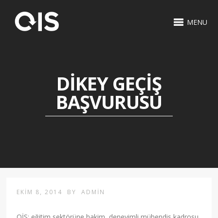
MENU
DIKEY GEÇIŞ
BAŞVURUSU
EKIM 8, 2014
BY
ADMIN
OİS; eğitim sektörüne hakim, deneyimli mühendis kadrosu