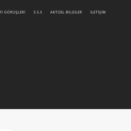
Rİ GÖRÜŞLERİ
S.S.S
AKTÜEL BİLGİLER
İLETİŞİM