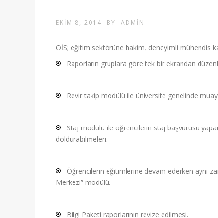
EKIM 8, 2014
BY
ADMIN
OİS; eğitim sektörüne hakim, deneyimli mühendis kadr
Raporların gruplara göre tek bir ekrandan düzenlen
Revir takip modülü ile üniversite genelinde muayen
Staj modülü ile öğrencilerin staj başvurusu yapar
doldurabilmeleri.
Öğrencilerin eğitimlerine devam ederken aynı zam
Merkezi” modülü.
Bilgi Paketi raporlarının revize edilmesi.