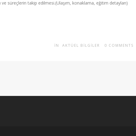
ı ve süreçlerin takip edilmesi.(Ulaşım, konaklama, eğitim detayları)
IN
AKTÜEL BILGILER
0
COMMENTS